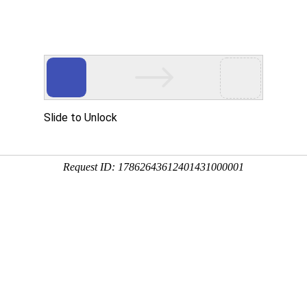
果
7:05:01
开始结果，种植15年后达到盛果期，盛果期持续的时间直接决定种
子树时，要选择适宜柿子树生长的环境，还要掌握科学合理的种
，延长结果期，推迟衰老期，使经济效益达到最大化。