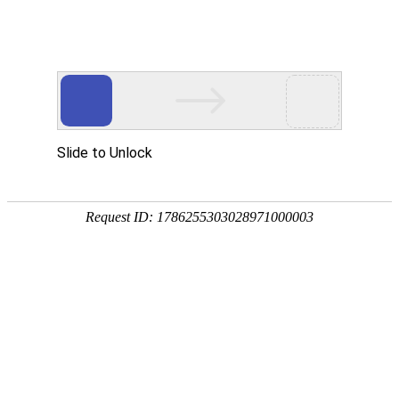
热门推荐
运富春
/
问答百科
创业项目
南沙参与北沙参的区
养殖技术
作者：陈建宏 发布时间：2023-11-21 11:19:00
种植技术
南沙参：属桔梗科，茎高大，可达1.5米
行情价格
于脾肺气虚，倦怠乏力，食少、自汗、舌
有毛，主根和侧根区分明显，甘寒，适用
饲料兽药
红、苔少，脉细弱者，北沙参坚实。
农药化肥
农资农机
民俗文化